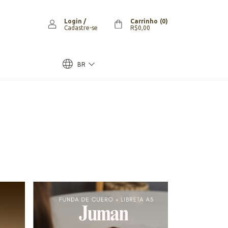
Login
/
Carrinho
(
0
)
Cadastre-se
R$0,00
BR