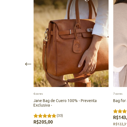
6 cores
7 cores
mium leather -
Jane Bag de Cuero 100% - Preventa
Bag for
Exclusiva -
(33)
R$143
R$205,00
R$122,3