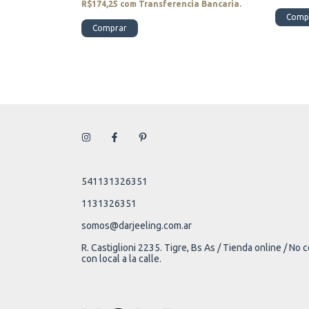
a Bancaria.
R$174,25
com
Transferencia Bancaria.
Comp
Comprar
541131326351
1131326351
somos@darjeeling.com.ar
R. Castiglioni 2235. Tigre, Bs As / Tienda online / No
con local a la calle.