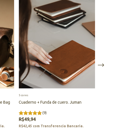
5 cores
7 cores
le Bag
Cuaderno + Funda de cuero. Juman
Bag for Mate Se
(9)
(64
R$49,94
R$138,33
ia.
R$42,45
com
Transferencia Bancaria.
R$117,58
com
Tr