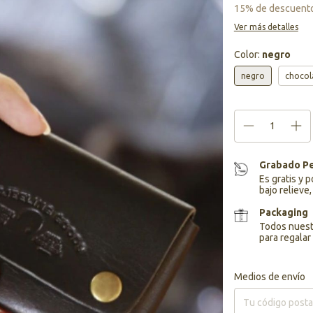
15% de descuent
Ver más detalles
Color:
negro
negro
chocol
Grabado Pe
Es gratis y 
bajo relieve,
Packaging
Todos nuestr
para regalar 
Entregas para el CP:
Medios de envío