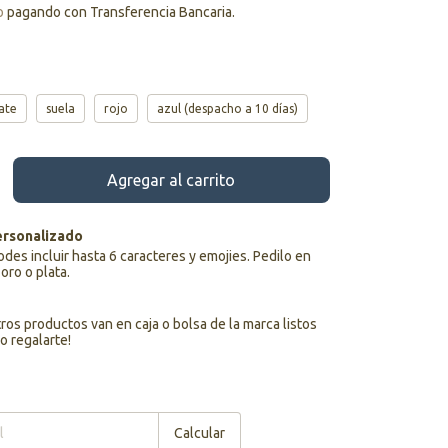
o
pagando con Transferencia Bancaria.
ate
suela
rojo
azul (despacho a 10 días)
rsonalizado
podes incluir hasta 6 caracteres y emojies. Pedilo en
 oro o plata.
os productos van en caja o bolsa de la marca listos
o regalarte!
Cambiar CP
Calcular