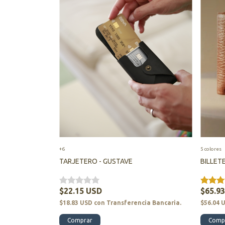
+6
5 colores
TARJETERO - GUSTAVE
BILLET
$22.15 USD
$65.9
$18.83 USD
con
Transferencia Bancaria.
$56.04 
Comprar
Comp