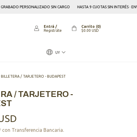
ADO PERSONALIZADO SIN CARGO
HASTA 9 CUOTAS SIN INTERÉS · ENVÍO GR
Entrá
/
Carrito
(
0
)
Registráte
$0.00 USD
UY
BILLETERA / TARJETERO - BUDAPEST
RA / TARJETERO -
EST
 USD
D
con
Transferencia Bancaria.