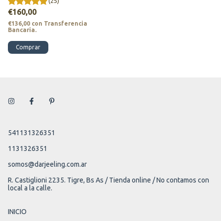
(25)
€160,00
€136,00
con
Transferencia
Bancaria.
Comprar
541131326351
1131326351
somos@darjeeling.com.ar
R. Castiglioni 2235. Tigre, Bs As / Tienda online / No contamos con
local a la calle.
INICIO