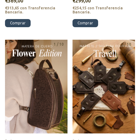
€369,00
€299,00
€313,65
con
Transferencia
€254,15
con
Transferencia
Bancaria.
Bancaria.
Comprar
Comprar
1
/
10
1
/
10