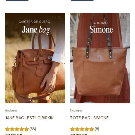
1
/
10
1
/
10
6 colores
3 colores
JANE BAG - ESTILO BIRKIN
TOTE BAG - SIMONE
(33)
(8)