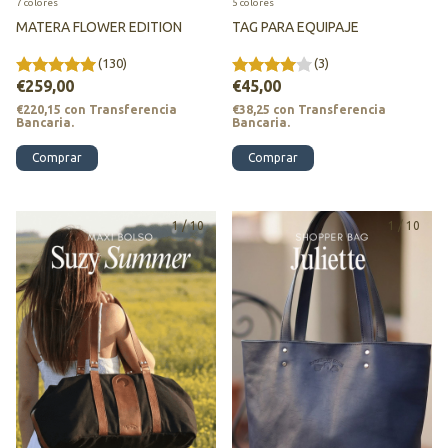
7 colores
5 colores
MATERA FLOWER EDITION
TAG PARA EQUIPAJE
(130)
(3)
€259,00
€45,00
€220,15
con
Transferencia
€38,25
con
Transferencia
Bancaria.
Bancaria.
Comprar
Comprar
1
/
10
1
/
10