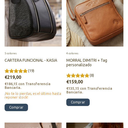
5 colores
4 colores
CARTERA FUNCIONAL - KASIA
MORRAL DIMITRI + Tag
personalizado
(19)
(8)
€219,00
€159,00
€186,15
con
Transferencia
Bancaria.
€135,15
con
Transferencia
Bancaria.
¡No te lo pierdas, es el último hasta
reponer stock!
Comprar
Comprar
1
/
10
1
/
10