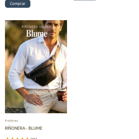
Comprar
1
/
10
4 colores
RIÑONERA - BLUME