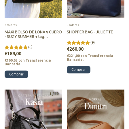
3 colores
3 colores
MAXI BOLSO DE LONA y CUERO
SHOPPER BAG - JULIETTE
- SUZY SUMMER + tag
personalizado
(9)
(6)
€260,00
€189,00
€221,00
con
Transferencia
Bancaria.
€160,65
con
Transferencia
Bancaria.
Comprar
Comprar
1
/
10
1
/
10