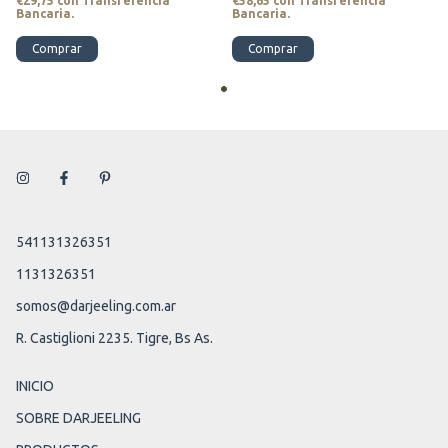
€29,75
con
Transferencia
€58,65
con
Transferencia
Bancaria.
Bancaria.
Comprar
Comprar
541131326351
1131326351
somos@darjeeling.com.ar
R. Castiglioni 2235. Tigre, Bs As.
INICIO
SOBRE DARJEELING