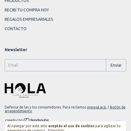
PRODUCTOS
RECIBÍ TU COMPRA HOY
REGALOS EMPRESARIALES
CONTACTO
Newsletter
Defensa de las y los consumidores. Para reclamos
ingresá acá.
/
Botón de
arrepentimiento
Al navegar por este sitio
aceptás el uso de cookies
para agilizar tu
Copyright Darjeeling Goods - 2026. Todos los derechos reservados.
experiencia de compra.
Entendido