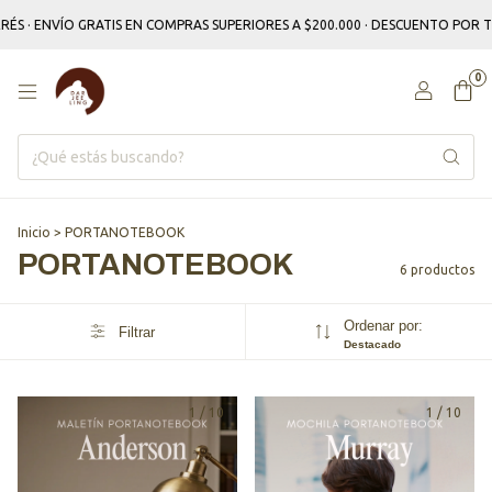
ÉS · ENVÍO GRATIS EN COMPRAS SUPERIORES A $200.000 · DESCUENTO POR T
0
Inicio
>
PORTANOTEBOOK
PORTANOTEBOOK
6 productos
Ordenar por:
Filtrar
Destacado
1
/
10
1
/
10