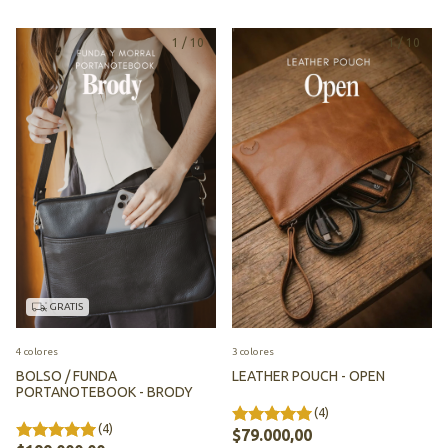
1
/
10
1
/
10
GRATIS
4 colores
3 colores
BOLSO / FUNDA
LEATHER POUCH - OPEN
PORTANOTEBOOK - BRODY
(4)
(4)
$79.000,00