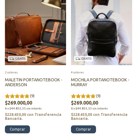
GRATIS
GRATIS
2 colores
4 colores
MALETIN PORTANOTEBOOK -
MOCHILA PORTANOTEBOOK -
ANDERSON
MURRAY
(9)
(9)
$269.000,00
$269.000,00
6
x
$44.833,33
sin interés
6
x
$44.833,33
sin interés
$228.650,00
con
Transferencia
$228.650,00
con
Transferencia
Bancaria.
Bancaria.
Comprar
Comprar