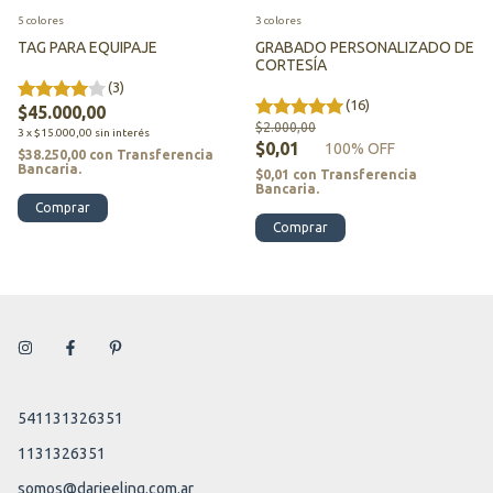
3 colores
5 colores
GRABADO PERSONALIZADO DE
TAG PARA EQUIPAJE
CORTESÍA
(3)
(16)
$45.000,00
$2.000,00
3
x
$15.000,00
sin interés
$0,01
100
% OFF
$38.250,00
con
Transferencia
Bancaria.
$0,01
con
Transferencia
Bancaria.
Comprar
Comprar
541131326351
1131326351
somos@darjeeling.com.ar