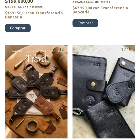
$199.000,00
3
x
$26.333,33
sin interés
6
x
$33.166,67
sin interés
$67.150,00
con
Transferencia
Bancaria.
$169.150,00
con
Transferencia
Bancaria.
Comprar
Comprar
1
/
10
1
/
10