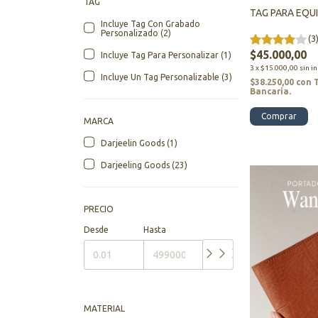
TAG
TAG PARA EQU
Incluye Tag Con Grabado
Personalizado (2)
(3
$45.000,00
Incluye Tag Para Personalizar (1)
3
x
$15.000,00
sin i
Incluye Un Tag Personalizable (3)
$38.250,00
con
Bancaria.
Comprar
MARCA
Darjeelin Goods (1)
Darjeeling Goods (23)
PRECIO
Desde
Hasta
MATERIAL