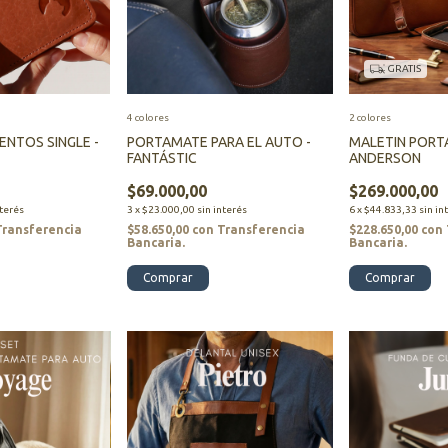
GRATIS
4 colores
2 colores
NTOS SINGLE -
PORTAMATE PARA EL AUTO -
MALETIN PORT
FANTÁSTIC
ANDERSON
$69.000,00
$269.000,00
nterés
3
x
$23.000,00
sin interés
6
x
$44.833,33
sin in
Transferencia
$58.650,00
con
Transferencia
$228.650,00
con
Bancaria.
Bancaria.
Comprar
Comprar