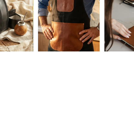
DELANTAL UNISEX / PIETRO
5 colores
RTAMATE PARA
LIBRETA A5 + 
$89.000,00
VOYAGE
- JUMAN
3
x
$29.666,67
sin interés
$89.900,00
$75.650,00
con
Transferencia
Bancaria.
nterés
3
x
$29.966,67
sin in
Transferencia
$76.415,00
con
T
Bancaria.
Comprar