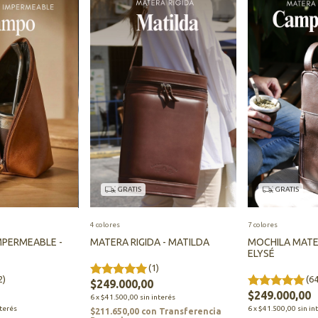
GRATIS
GRATIS
4 colores
7 colores
MPERMEABLE -
MATERA RIGIDA - MATILDA
MOCHILA MATE
ELYSÉ
(1)
2)
(64
$249.000,00
$249.000,00
6
x
$41.500,00
sin interés
nterés
6
x
$41.500,00
sin in
$211.650,00
con
Transferencia