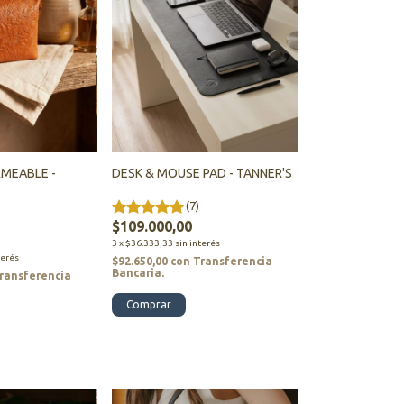
RMEABLE -
DESK & MOUSE PAD - TANNER'S
(7)
$109.000,00
3
x
$36.333,33
sin interés
terés
$92.650,00
con
Transferencia
Bancaria.
ransferencia
Comprar