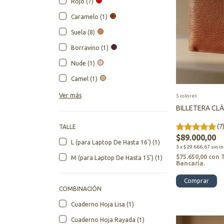
Rojo (7)
Caramelo (1)
Suela (8)
Borravino (1)
Nude (1)
Camel (1)
Ver más
5 colores
BILLETERA CLÁ
(7
TALLE
$89.000,00
L (para Laptop De Hasta 16') (1)
3
x
$29.666,67
sin i
$75.650,00
con
M (para Laptop De Hasta 15') (1)
Bancaria.
Comprar
COMBINACIÓN
Cuaderno Hoja Lisa (1)
Cuaderno Hoja Rayada (1)