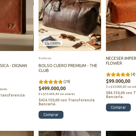
GRATIS
NECESER IMPE
6 colores
FLOWER
SICA - DIGNAN
BOLSO CUERO PREMIUM - THE
CLUB
(4)
)
$99.000,00
(29)
3
x
$33.000,00
sin in
$499.000,00
nterés
$84.150,00
con
T
9
x
$55.444,44
sin interés
Transferencia
Bancaria.
$424.150,00
con
Transferencia
Bancaria.
Comprar
Comprar