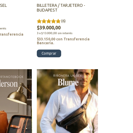
ASEL
BILLETERA / TARJETERO -
BUDAPEST
(6)
$39.000,00
terés
3
x
$13.000,00
sin interés
ransferencia
$33.150,00
con
Transferencia
Bancaria.
Comprar