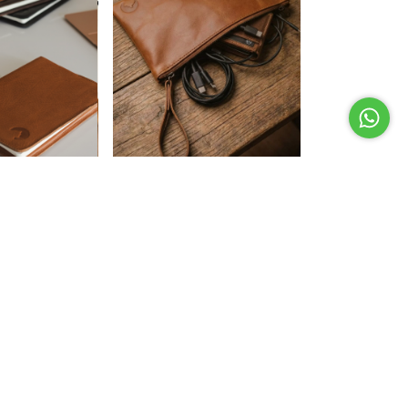
3 colores
FUNDA DE CUERO
LEATHER POUCH - OPEN
$79.000,00
3
x
$26.333,33
sin interés
terés
$67.150,00
con
Transferencia
Bancaria.
ransferencia
Comprar