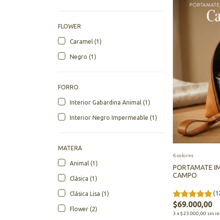
FLOWER
Caramel (1)
Negro (1)
FORRO
Interior Gabardina Animal (1)
Interior Negro Impermeable (1)
MATERA
6 colores
Animal (1)
PORTAMATE I
CAMPO
Clásica (1)
(1
Clásica Lisa (1)
$69.000,00
Flower (2)
3
x
$23.000,00
sin i