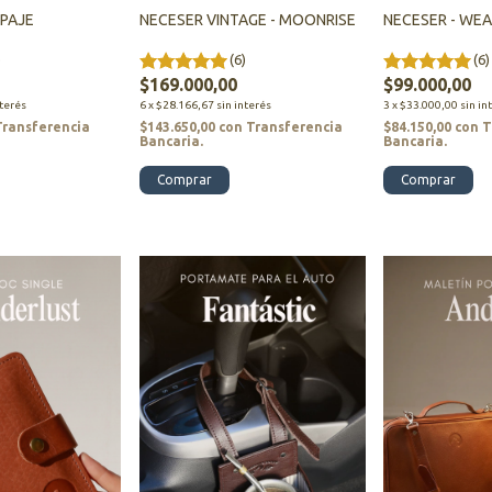
IPAJE
NECESER VINTAGE - MOONRISE
NECESER - WE
)
(6)
(6)
$169.000,00
$99.000,00
nterés
6
x
$28.166,67
sin interés
3
x
$33.000,00
sin in
Transferencia
$143.650,00
con
Transferencia
$84.150,00
con
T
Bancaria.
Bancaria.
Comprar
Comprar