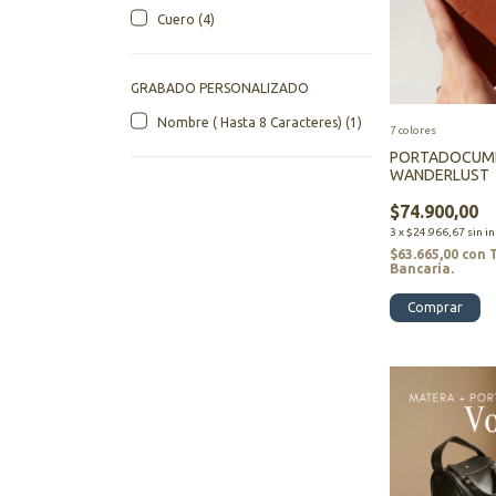
Cuero (4)
GRABADO PERSONALIZADO
Nombre ( Hasta 8 Caracteres) (1)
7 colores
PORTADOCUME
WANDERLUST
$74.900,00
3
x
$24.966,67
sin i
$63.665,00
con
Bancaria.
Comprar