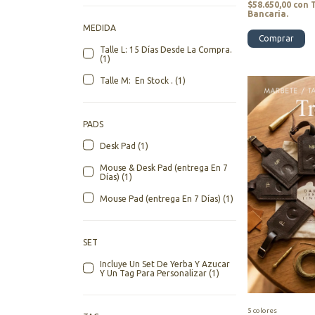
$58.650,00
con
Bancaria.
MEDIDA
Comprar
Talle L: 15 Días Desde La Compra.
(1)
Talle M: En Stock . (1)
PADS
Desk Pad (1)
Mouse & Desk Pad (entrega En 7
Días) (1)
Mouse Pad (entrega En 7 Días) (1)
SET
Incluye Un Set De Yerba Y Azucar
Y Un Tag Para Personalizar (1)
5 colores