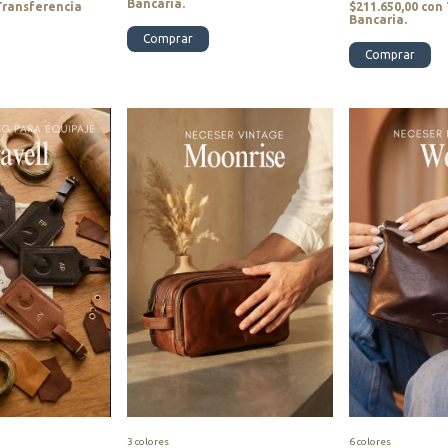
Bancaria.
Transferencia
$211.650,00
con
Bancaria.
Comprar
Comprar
3 colores
6 colores