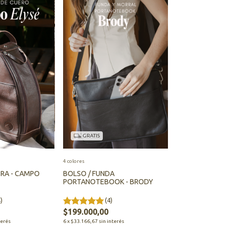
GRATIS
4 colores
RA - CAMPO
BOLSO / FUNDA
PORTANOTEBOOK - BRODY
)
(4)
$199.000,00
terés
6
x
$33.166,67
sin interés