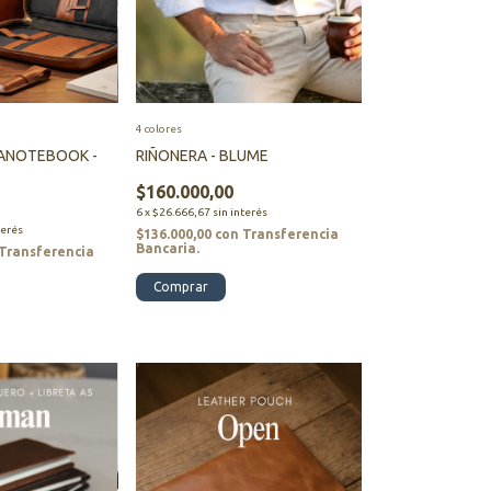
4 colores
ANOTEBOOK -
RIÑONERA - BLUME
$160.000,00
6
x
$26.666,67
sin interés
terés
$136.000,00
con
Transferencia
Bancaria.
Transferencia
Comprar