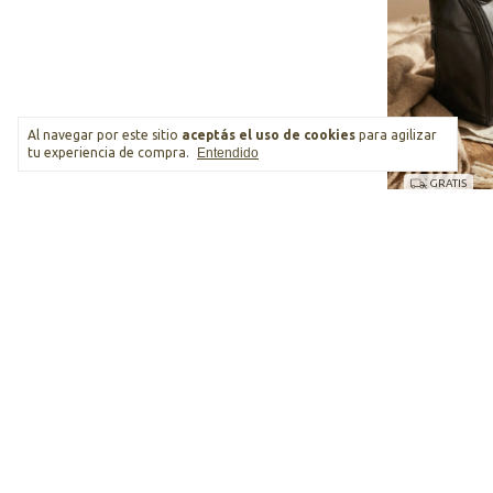
Al navegar por este sitio
aceptás el uso de cookies
para agilizar
tu experiencia de compra.
Entendido
GRATIS
5 colores
MATERA + PO
AUTO EN SET 
$308.000,00
9
x
$34.222,22
sin i
$261.800,00
con
Bancaria.
Comprar