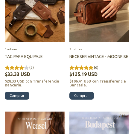
5 colores
3 colores
TAG PARA EQUIPAJE
NECESER VINTAGE - MOONRISE
(3)
(6)
$33.33 USD
$125.19 USD
$28.33 USD
con
Transferencia
$106.41 USD
con
Transferencia
Bancaria.
Bancaria.
Comprar
Comprar
1
/
10
1
/
10