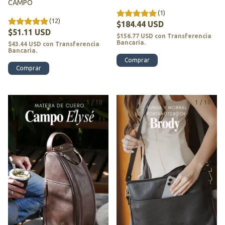
CAMPO
(1)
(12)
$184.44 USD
$51.11 USD
$156.77 USD
con
Transferencia
Bancaria.
$43.44 USD
con
Transferencia
Bancaria.
Comprar
Comprar
1
/
10
1
/
10