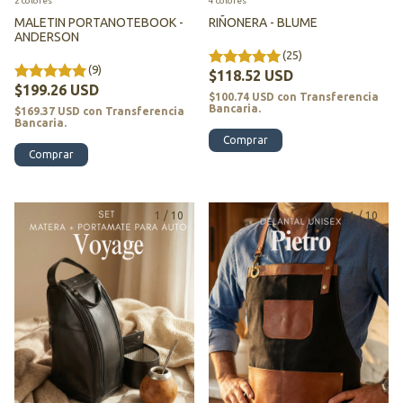
2 colores
4 colores
MALETIN PORTANOTEBOOK -
RIÑONERA - BLUME
ANDERSON
(25)
(9)
$118.52 USD
$199.26 USD
$100.74 USD
con
Transferencia
Bancaria.
$169.37 USD
con
Transferencia
Bancaria.
Comprar
Comprar
1
/
10
1
/
10