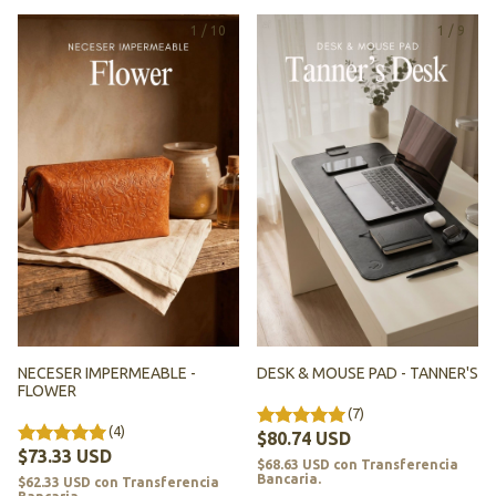
1
/
10
1
/
9
NECESER IMPERMEABLE -
DESK & MOUSE PAD - TANNER'S
FLOWER
(7)
(4)
$80.74 USD
$73.33 USD
$68.63 USD
con
Transferencia
Bancaria.
$62.33 USD
con
Transferencia