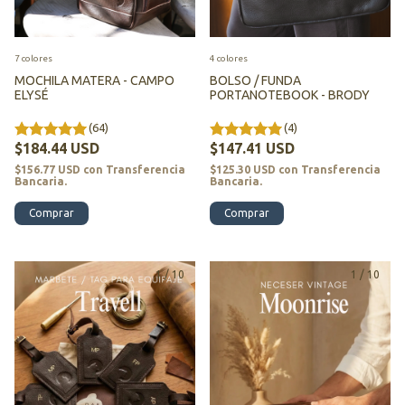
7 colores
4 colores
MOCHILA MATERA - CAMPO
BOLSO / FUNDA
ELYSÉ
PORTANOTEBOOK - BRODY
(64)
(4)
$184.44 USD
$147.41 USD
$156.77 USD
con
Transferencia
$125.30 USD
con
Transferencia
Bancaria.
Bancaria.
Comprar
Comprar
1
/
10
1
/
10