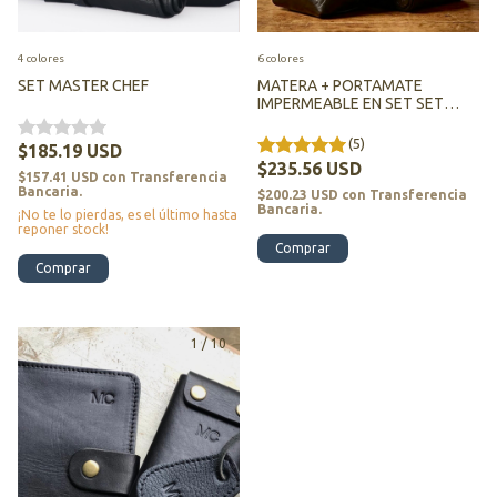
4 colores
6 colores
SET MASTER CHEF
MATERA + PORTAMATE
IMPERMEABLE EN SET SET
ZISSOU
(5)
$185.19 USD
$235.56 USD
$157.41 USD
con
Transferencia
Bancaria.
$200.23 USD
con
Transferencia
Bancaria.
¡No te lo pierdas, es el último hasta
reponer stock!
Comprar
Comprar
1
/
10