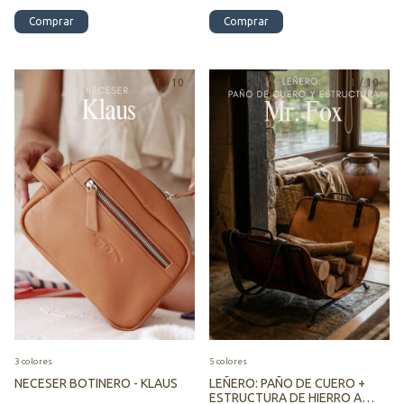
Comprar
Comprar
1
/
10
1
/
10
3 colores
5 colores
NECESER BOTINERO - KLAUS
LEÑERO: PAÑO DE CUERO +
ESTRUCTURA DE HIERRO A