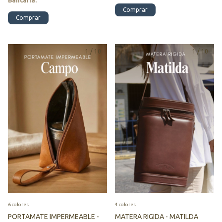
Bancaria.
Comprar
Comprar
1
/
10
1
/
10
6 colores
4 colores
PORTAMATE IMPERMEABLE -
MATERA RIGIDA - MATILDA