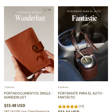
1
/
10
1
/
10
7 colores
4 colores
PORTADOCUMENTOS SINGLE -
PORTAMATE PARA EL AUTO -
WANDERLUST
FANTÁSTIC
$55.48 USD
(17)
$47.16 USD
con
Transferencia