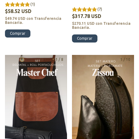
MEDIDA - MR. FOX
(1)
(7)
$58.52 USD
$317.78 USD
$49.74 USD
con
Transferencia
Bancaria.
$270.11 USD
con
Transferencia
Bancaria.
Comprar
Comprar
1
/
8
1
/
10