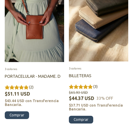
3 colores
3 colores
BILLETERAS
PORTACELULAR - MADAME. D
(3)
(2)
$65.93 USD
$51.11 USD
$44.37 USD
33
% OFF
$43.44 USD
con
Transferencia
Bancaria.
$37.71 USD
con
Transferencia
Bancaria.
Comprar
Comprar