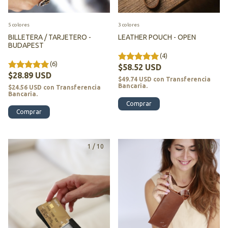
5 colores
3 colores
BILLETERA / TARJETERO -
LEATHER POUCH - OPEN
BUDAPEST
(4)
(6)
$58.52 USD
$28.89 USD
$49.74 USD
con
Transferencia
Bancaria.
$24.56 USD
con
Transferencia
Bancaria.
Comprar
Comprar
1
/
10
1
/
10