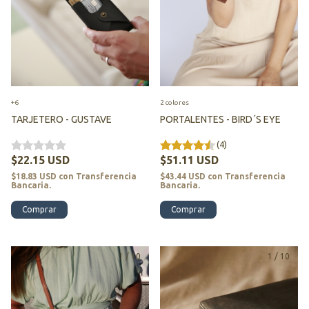
+6
2 colores
TARJETERO - GUSTAVE
PORTALENTES - BIRD´S EYE
(4)
$22.15 USD
$51.11 USD
$18.83 USD
con
Transferencia
$43.44 USD
con
Transferencia
Bancaria.
Bancaria.
Comprar
Comprar
1
/
10
1
/
10