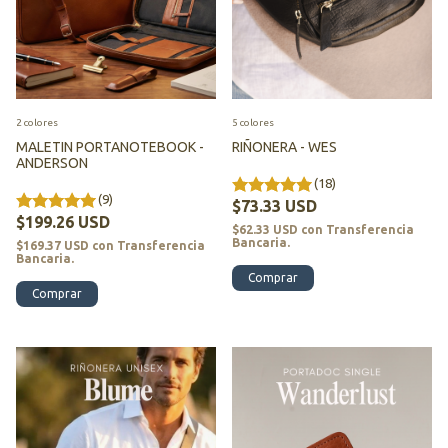
2 colores
5 colores
MALETIN PORTANOTEBOOK -
RIÑONERA - WES
ANDERSON
(18)
(9)
$73.33 USD
$199.26 USD
$62.33 USD
con
Transferencia
Bancaria.
$169.37 USD
con
Transferencia
Bancaria.
Comprar
Comprar