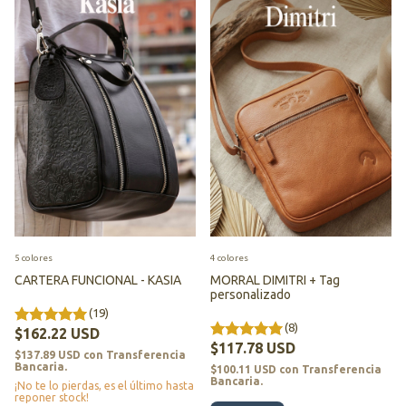
5 colores
4 colores
CARTERA FUNCIONAL - KASIA
MORRAL DIMITRI + Tag
personalizado
(19)
(8)
$162.22 USD
$117.78 USD
$137.89 USD
con
Transferencia
Bancaria.
$100.11 USD
con
Transferencia
Bancaria.
¡No te lo pierdas, es el último hasta
reponer stock!