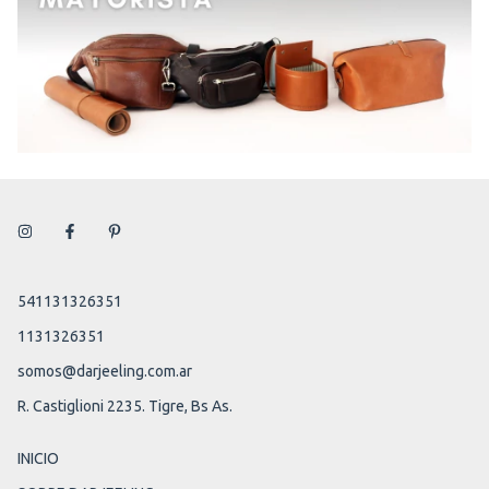
541131326351
1131326351
somos@darjeeling.com.ar
R. Castiglioni 2235. Tigre, Bs As.
INICIO