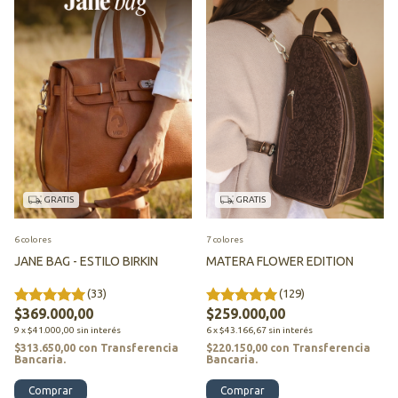
GRATIS
GRATIS
6 colores
7 colores
JANE BAG - ESTILO BIRKIN
MATERA FLOWER EDITION
(33)
(129)
$369.000,00
$259.000,00
9
x
$41.000,00
sin interés
6
x
$43.166,67
sin interés
$313.650,00
con
Transferencia
$220.150,00
con
Transferencia
Bancaria.
Bancaria.
Comprar
Comprar