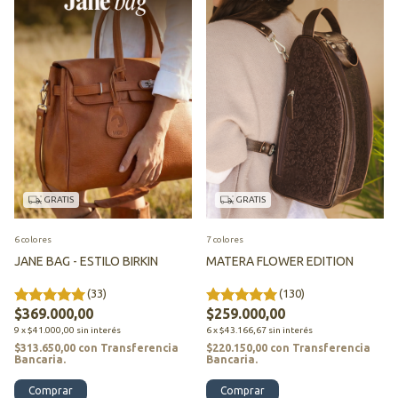
GRATIS
GRATIS
6 colores
7 colores
JANE BAG - ESTILO BIRKIN
MATERA FLOWER EDITION
(33)
(130)
$369.000,00
$259.000,00
9
x
$41.000,00
sin interés
6
x
$43.166,67
sin interés
$313.650,00
con
Transferencia
$220.150,00
con
Transferencia
Bancaria.
Bancaria.
Comprar
Comprar