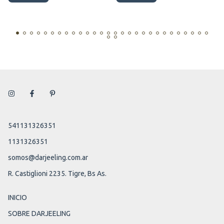
541131326351
1131326351
somos@darjeeling.com.ar
R. Castiglioni 2235. Tigre, Bs As.
INICIO
SOBRE DARJEELING