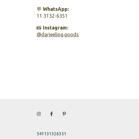
💬
WhatsApp:
11 3132-6351
📸
Instagram:
@darjeeling.goods
541131326351