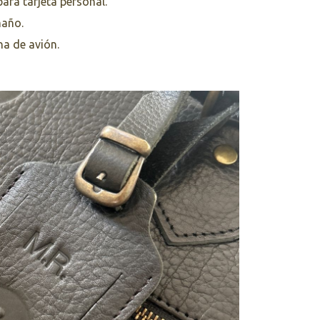
ara tarjeta personal.
maño.
na de avión.