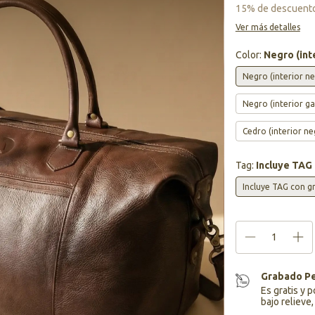
15% de descuent
Ver más detalles
Color:
Negro (int
Negro (interior n
Negro (interior ga
Cedro (interior ne
Tag:
Incluye TAG
Incluye TAG con g
Grabado Pe
Es gratis y 
bajo relieve,