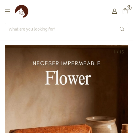
0
1
/
15