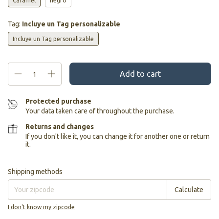
Caramel
negro
Tag:
Incluye un Tag personalizable
Incluye un Tag personalizable
Protected purchase
Your data taken care of throughout the purchase.
Returns and changes
If you don't like it, you can change it for another one or return
it.
Shipping for zipcode:
Change zipcode
Shipping methods
Calculate
I don't know my zipcode