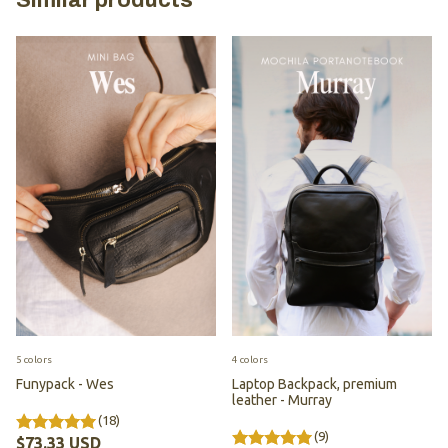
Similar products
5 colors
4 colors
Funypack - Wes
Laptop Backpack, premium
leather - Murray
(18)
(9)
$73.33 USD