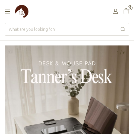
0
1
/
9