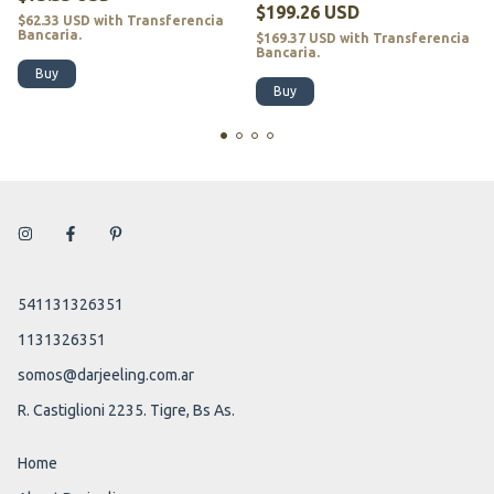
$199.26 USD
$62.33 USD
with
Transferencia
Bancaria.
$169.37 USD
with
Transferencia
Bancaria.
Buy
Buy
541131326351
1131326351
somos@darjeeling.com.ar
R. Castiglioni 2235. Tigre, Bs As.
Home